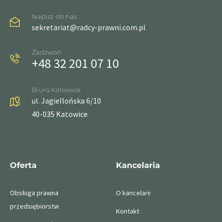
Napisz do nas
sekretariat@radcy-prawni.com.pl
Zadzwoń
+48 32 201 07 10
Biuro Katowice
ul. Jagiellońska 6/10
40-035 Katowice
Oferta
Kancelaria
Obsługa prawna
O kancelarii
przedsiębiorstw
Kontakt