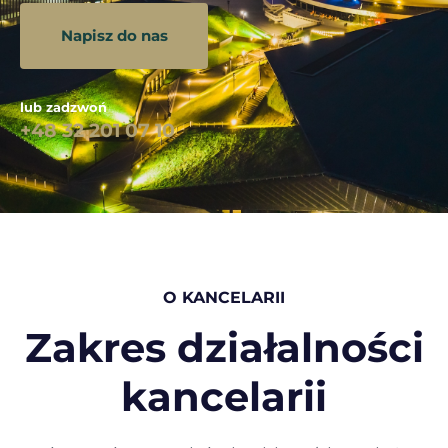
Napisz do nas
lub zadzwoń
+48 32 201 07 10
O KANCELARII
Zakres działalności
kancelarii