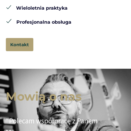
Wieloletnia praktyka
Profesjonalna obsługa
Kontakt
Mowią o nas
“Polecam współpracę z Panem
“