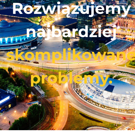
Rozwiązujemy
najbardziej
skomplikowan
problemy.