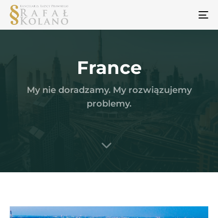
To
na
France
My nie doradzamy. My rozwiązujemy
problemy.