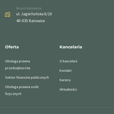
Biuro Katowice
ul. Jagiellońska 6/10
40-035 Katowice
Oferta
Kancelaria
Obsługa prawna
O kancelarii
przedsiębiorstw
Kontakt
Sektor finansów publicznych
Kariera
Obsługa prawna osób
Aktualności
fizycznych