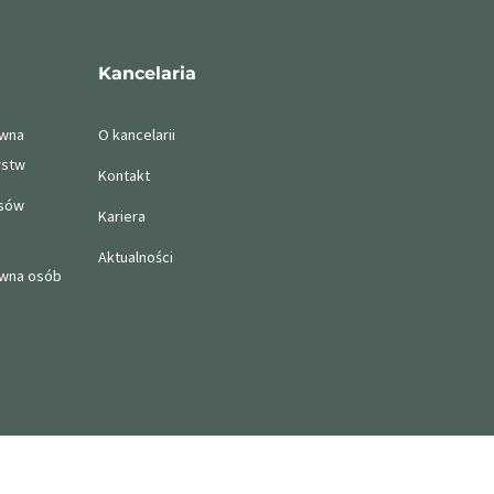
Kancelaria
awna
O kancelarii
rstw
Kontakt
nsów
Kariera
Aktualności
awna osób
Polityka prywatności
Help Center