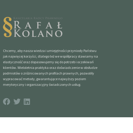
Chcemy, aby nasza wiedza i umiejętności przyniosły Państwu
jak najwięcej korzyści, dlatego też we współpracy stawiamy na
elastyczność oraz dopasowujemy się do potrzeb i oczekiwań
klientów. Wieloletnia praktyka oraz doświadczenie w obsłudze
podmiotów o zróżnicowanych profilach prawnych, pozwoliły
wypracować metody, gwarantujące najwyższy poziom
merytoryczny i organizacyjny świadczonych usług.
Copyright ©2024 Kancelaria Radcy Prawnego Rafał Kolano