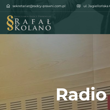
sekretariat@radcy-prawni.com.pl
ul. Jagiellońska
Type and hit enter
Radio 