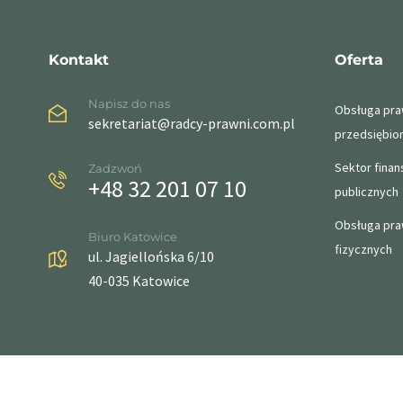
Kontakt
Oferta
Napisz do nas
Obsługa pr
sekretariat@radcy-prawni.com.pl
przedsiębio
Sektor fina
Zadzwoń
+48 32 201 07 10
publicznych
Obsługa pr
Biuro Katowice
fizycznych
ul. Jagiellońska 6/10
40-035 Katowice