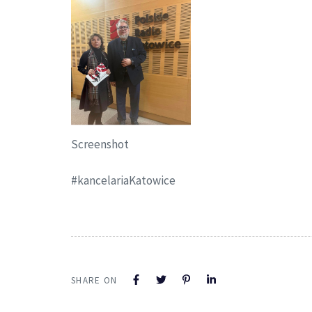
Screenshot
#kancelariaKatowice
SHARE ON