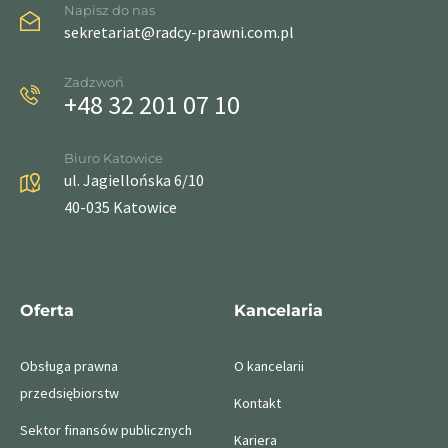
Napisz do nas
sekretariat@radcy-prawni.com.pl
Zadzwoń
+48 32 201 07 10
Biuro Katowice
ul. Jagiellońska 6/10
40-035 Katowice
Oferta
Kancelaria
Obsługa prawna
O kancelarii
przedsiębiorstw
Kontakt
Sektor finansów publicznych
Kariera