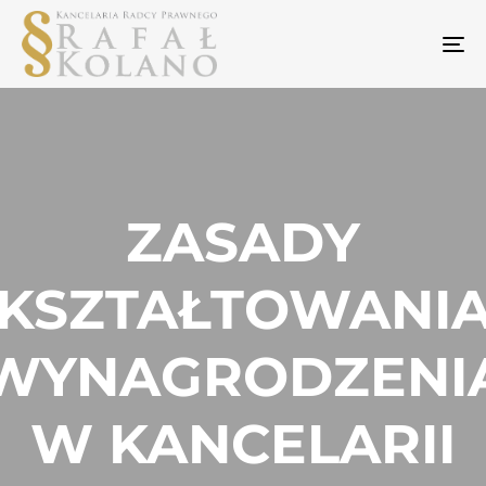
To
na
ZASADY
KSZTAŁTOWANI
WYNAGRODZENI
W KANCELARII