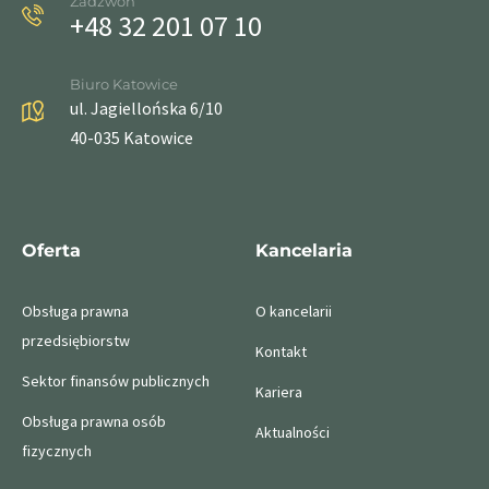
Zadzwoń
+48 32 201 07 10
Biuro Katowice
ul. Jagiellońska 6/10
40-035 Katowice
Oferta
Kancelaria
Obsługa prawna
O kancelarii
przedsiębiorstw
Kontakt
Sektor finansów publicznych
Kariera
Obsługa prawna osób
Aktualności
fizycznych