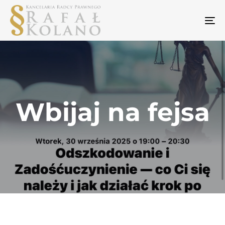
To
na
Wbijaj na fejsa