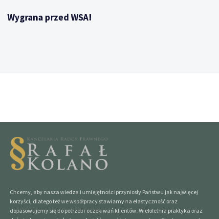
Wygrana przed WSA!
Chcemy, aby nasza wiedza i umiejętności przyniosły Państwu jak najwięcej
korzyści, dlatego też we współpracy stawiamy na elastyczność oraz
dopasowujemy się do potrzeb i oczekiwań klientów. Wieloletnia praktyka oraz