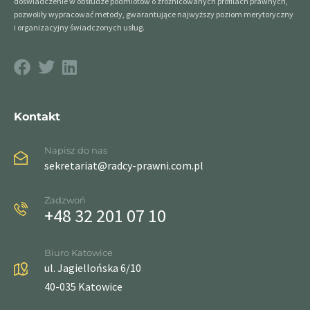
doświadczenie w obsłudze podmiotów o zróżnicowanych profilach prawnych,
pozwoliły wypracować metody, gwarantujące najwyższy poziom merytoryczny
i organizacyjny świadczonych usług.
Kontakt
Napisz do nas
sekretariat@radcy-prawni.com.pl
Zadzwoń
+48 32 201 07 10
Biuro Katowice
ul. Jagiellońska 6/10
40-035 Katowice