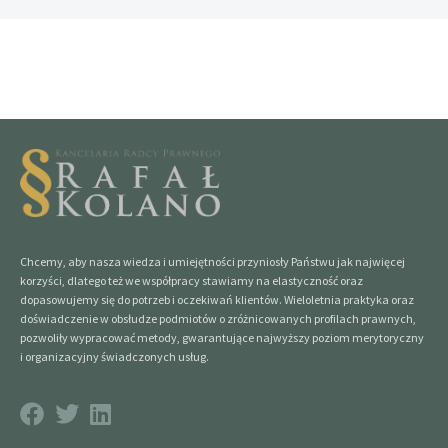
Chcemy, aby nasza wiedza i umiejętności przyniosły Państwu jak najwięcej
korzyści, dlatego też we współpracy stawiamy na elastyczność oraz
dopasowujemy się do potrzeb i oczekiwań klientów. Wieloletnia praktyka oraz
doświadczenie w obsłudze podmiotów o zróżnicowanych profilach prawnych,
pozwoliły wypracować metody, gwarantujące najwyższy poziom merytoryczny
i organizacyjny świadczonych usług.