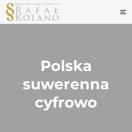
To
na
Polska
suwerenna
cyfrowo