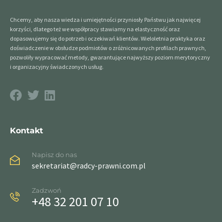
Chcemy, aby nasza wiedza i umiejętności przyniosły Państwu jak najwięcej
korzyści, dlatego też we współpracy stawiamy na elastyczność oraz
dopasowujemy się do potrzeb i oczekiwań klientów. Wieloletnia praktyka oraz
doświadczenie w obsłudze podmiotów o zróżnicowanych profilach prawnych,
pozwoliły wypracować metody, gwarantujące najwyższy poziom merytoryczny
i organizacyjny świadczonych usług.
Kontakt
Napisz do nas
sekretariat@radcy-prawni.com.pl
Zadzwoń
+48 32 201 07 10