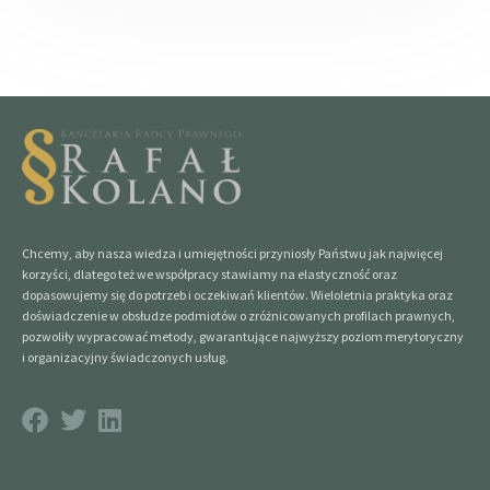
Chcemy, aby nasza wiedza i umiejętności przyniosły Państwu jak najwięcej
korzyści, dlatego też we współpracy stawiamy na elastyczność oraz
dopasowujemy się do potrzeb i oczekiwań klientów. Wieloletnia praktyka oraz
doświadczenie w obsłudze podmiotów o zróżnicowanych profilach prawnych,
pozwoliły wypracować metody, gwarantujące najwyższy poziom merytoryczny
i organizacyjny świadczonych usług.